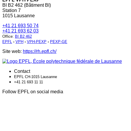
BI B2 462 (Bâtiment BI)
Station 7
1015 Lausanne
+41 21 693 50 74
+41 21 693 62 03
Office
:
BI B2 462
EPFL
›
VPH
›
VPH-PEXP
›
PEXP-GE
Site web:
https://rh.epfl.ch/
Contact
EPFL CH-1015 Lausanne
+41 21 693 11 11
Follow EPFL on social media