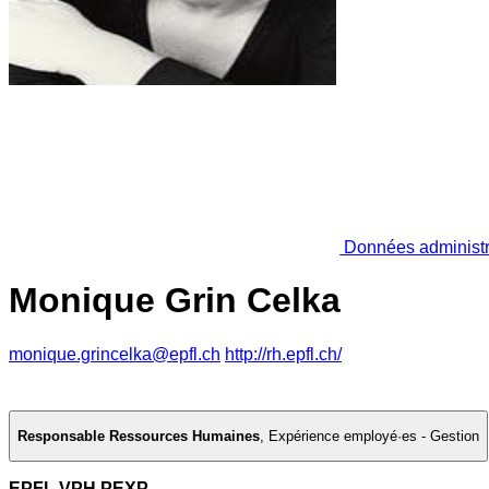
Données administr
Monique Grin Celka
monique.grincelka@epfl.ch
http://rh.epfl.ch/
Responsable Ressources Humaines
,
Expérience employé·es - Gestion
EPFL VPH PEXP