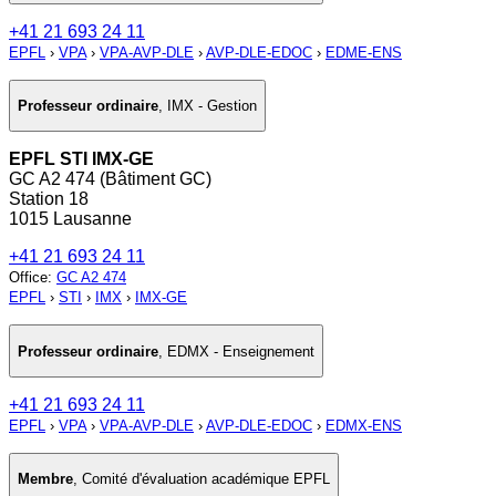
+41 21 693 24 11
EPFL
›
VPA
›
VPA-AVP-DLE
›
AVP-DLE-EDOC
›
EDME-ENS
Professeur ordinaire
,
IMX - Gestion
EPFL STI IMX-GE
GC A2 474 (Bâtiment GC)
Station 18
1015 Lausanne
+41 21 693 24 11
Office
:
GC A2 474
EPFL
›
STI
›
IMX
›
IMX-GE
Professeur ordinaire
,
EDMX - Enseignement
+41 21 693 24 11
EPFL
›
VPA
›
VPA-AVP-DLE
›
AVP-DLE-EDOC
›
EDMX-ENS
Membre
,
Comité d'évaluation académique EPFL