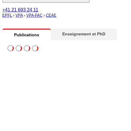
+41 21 693 24 11
EPFL
›
VPA
›
VPA-FAC
›
CEAE
Enseignement et PhD
Publications