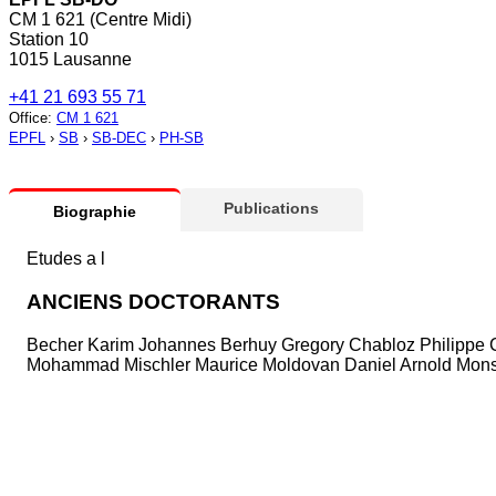
CM 1 621 (Centre Midi)
Station 10
1015 Lausanne
+41 21 693 55 71
Office
:
CM 1 621
EPFL
›
SB
›
SB-DEC
›
PH-SB
Publications
Biographie
Etudes a l
ANCIENS DOCTORANTS
Becher Karim Johannes Berhuy Gregory Chabloz Philippe 
Mohammad Mischler Maurice Moldovan Daniel Arnold Monsu