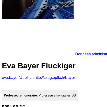
Données administr
Eva Bayer Fluckiger
eva.bayer@epfl.ch
http://csag.epfl.ch/Bayer
Professeure honoraire
,
Professeurs honoraires SB
EPFL SB-DO